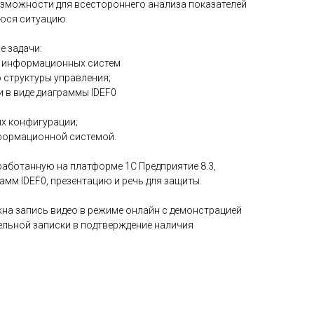
озможности для всестороннего анализа показателей
юся ситуацию.
е задачи:
х информационных систем
о структуры управления;
 в виде диаграммы IDEF0
х конфигурации;
нформационной системой.
работанную на платформе 1С Предприятие 8.3,
амм IDEF0, презентацию и речь для защиты.
на запись видео в режиме онлайн с демонстрацией
ельной записки в подтверждение наличия