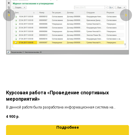
»
Курсовая работа «Проведение спортивных
Ди
мероприятий»
по
а
В данной работе была разработана информационная система на
В д
платформе 1С:Предприятие 8.3 для автоматизации учета договоров на
на 
4 900
р.
10 
проведение мероприятий
аре
Подробнее